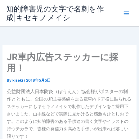
内
知的障害児の文字で名刺を作
容
成|キセキノメイシ
Main
を
ス
Men
キ
ッ
プ
JR車内広告ステッカーに採
用！
By
kiseki
/
2018年5月5日
公益財団法人日本防炎（ぼうえん）協会様がポスターの制
作とともに、
全国のJR主要路線を走る電車内ドア横に貼られる
ステッカーに
もキセキノメイシで制作したデザインをご採用下
さいました。山手線などで実際に見かけると感激もひとしおで
す。このように知的障害のある子供達の書く文字やイラストの
持つチカラで、皆様の発信力を高める手伝いが出来れば嬉しい
限りです！