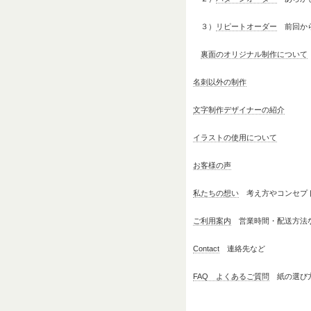
３）
リピートオーダー
前回から
裏面のオリジナル制作について
名刺以外の制作
文字制作デザイナーの紹介
イラストの使用について
お客様の声
私たちの想い
考え方やコンセプ
ご利用案内
営業時間・配送方法
Contact
連絡先など
FAQ よくあるご質問
紙の選び