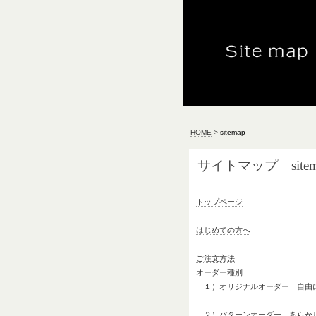
HOME
>
sitemap
サイトマップ sitem
トップページ
はじめての方へ
ご注文方法
オーダー種別
１）
オリジナルオーダー
自由に
２）
パターンオーダー
あらかじ