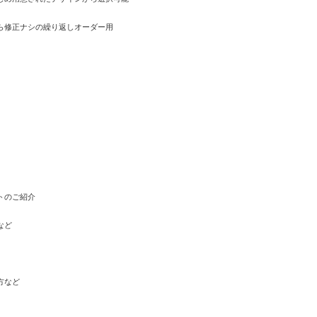
修正ナシの繰り返しオーダー用
トのご紹介
など
方など