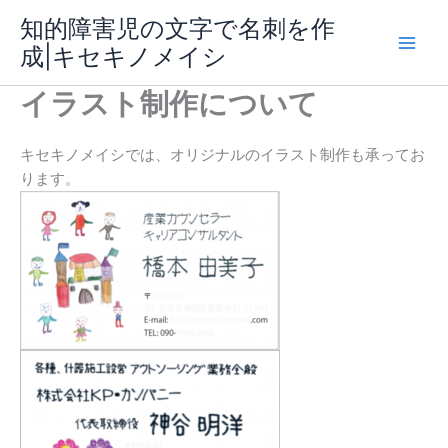
内
知的障害児の文字で名刺を作
容
成|キセキノメイシ
Main
を
ス
イラスト制作について
Men
キ
ッ
プ
キセキノメイシでは、オリジナルのイラスト制作も承ってお
ります。