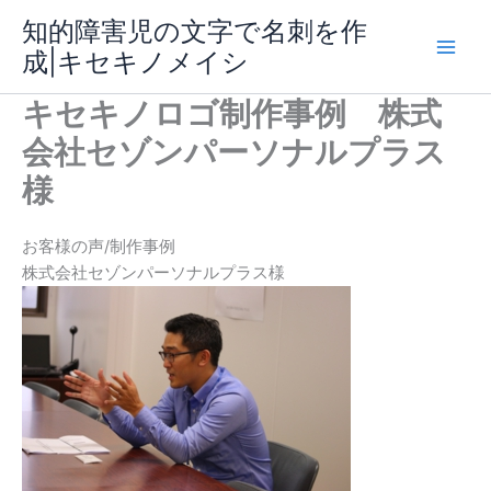
内
知的障害児の文字で名刺を作
容
成|キセキノメイシ
Main
を
ス
キセキノロゴ制作事例 株式
Men
キ
会社セゾンパーソナルプラス
ッ
プ
様
お客様の声/制作事例
株式会社セゾンパーソナルプラス様