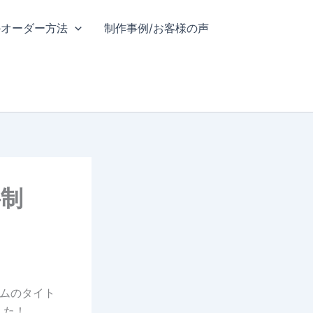
のオーダー方法
制作事例/お客様の声
字制
バムのタイト
した！