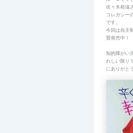
佐々木裕滋
コレガシーの
です。
今回は自主
賛発売中！
知的障がい
れしい限り
にありがと