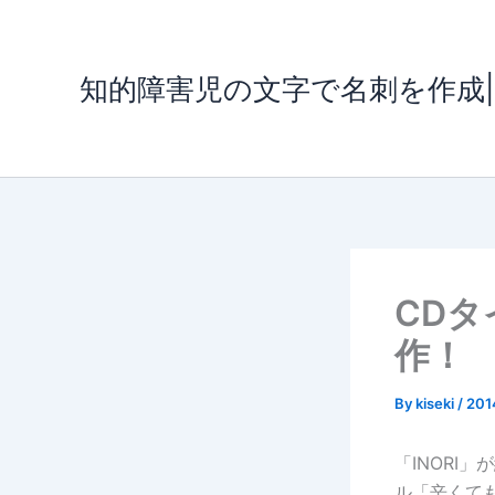
内
容
を
知的障害児の文字で名刺を作成
ス
キ
ッ
プ
CD
作！
By
kiseki
/
20
「INORI
ル「辛くて