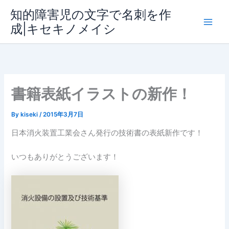
内
知的障害児の文字で名刺を作
容
成|キセキノメイシ
Main
を
ス
Men
キ
ッ
プ
書籍表紙イラストの新作！
By
kiseki
/
2015年3月7日
日本消火装置工業会さん発行の技術書の表紙新作です！
いつもありがとうございます！