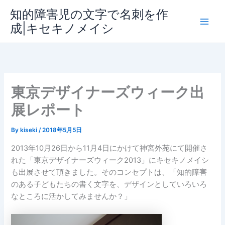
内
知的障害児の文字で名刺を作
容
成|キセキノメイシ
Main
を
ス
Men
キ
ッ
プ
東京デザイナーズウィーク出
展レポート
By
kiseki
/
2018年5月5日
2013年10月26日から11月4日にかけて神宮外苑にて開催さ
れた「東京デザイナーズウィーク2013」にキセキノメイシ
も出展させて頂きました。そのコンセプトは、「知的障害
のある子どもたちの書く文字を、デザインとしていろいろ
なところに活かしてみませんか？」