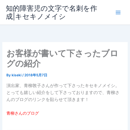
内
知的障害児の文字で名刺を作
容
成|キセキノメイシ
Main
を
ス
Men
キ
ッ
プ
お客様が書いて下さったブロ
グの紹介
By
kiseki
/
2018年5月7日
演出家、青柳敦子さんが作って下さったキセキノメイシ。
とっても嬉しい紹介をして下さっておりますので、青柳さ
んのブログのリンクを貼らせて頂きます！
青柳さんのブログ