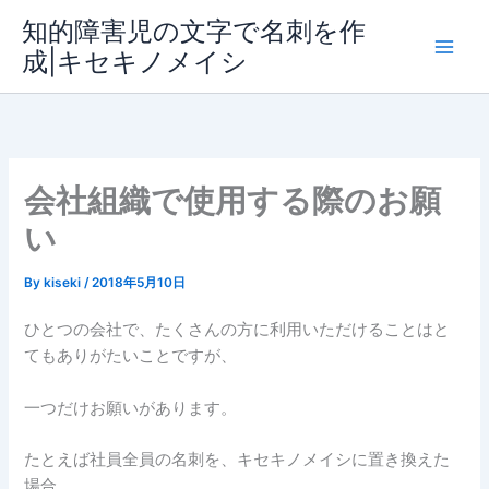
内
知的障害児の文字で名刺を作
容
成|キセキノメイシ
Main
を
ス
Men
キ
ッ
プ
会社組織で使用する際のお願
い
By
kiseki
/
2018年5月10日
ひとつの会社で、たくさんの方に利用いただけることはと
てもありがたいことですが、
一つだけお願いがあります。
たとえば社員全員の名刺を、キセキノメイシに置き換えた
場合、