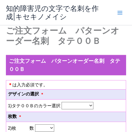
内
知的障害児の文字で名刺を作
容
成|キセキノメイシ
Main
を
ス
ご注文フォーム パターンオ
Men
キ
ーダー名刺 タテ００Ｂ
ッ
プ